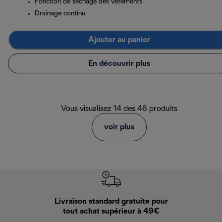
Fonction de séchage des vêtements
Drainage continu
Ajouter au panier
En découvrir plus
Vous visualisez 14 des 46 produits
voir plus
Livraison standard gratuite pour
Ret
tout achat supérieur à 49€