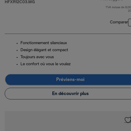
HFXR12C03.WG
TVA incluse de 9,00
prix
2
Comparer
Fonctionnement silencieux
Design élégant et compact
Toujours avec vous
Le confort où vous le voulez
Préviens-moi
En découvrir plus