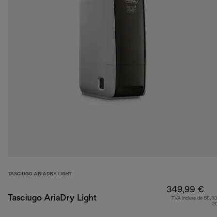
TASCIUGO ARIADRY LIGHT
349,99 €
Tasciugo AriaDry Light
TVA incluse de 58,33
2