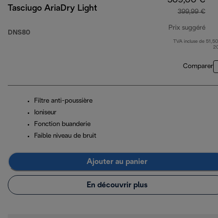
309,00 €
Tasciugo AriaDry Light
399,99 €
Prix suggéré
DNS80
TVA incluse de 51,50
pri
2
Comparer
Filtre anti-poussière
Ioniseur
Fonction buanderie
Faible niveau de bruit
Ajouter au panier
En découvrir plus