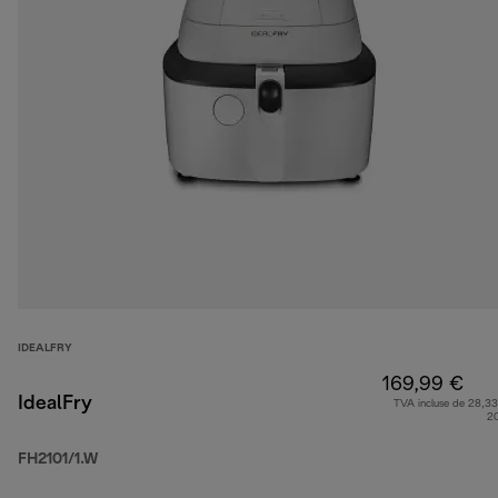
IDEALFRY
169,99 €
IdealFry
TVA incluse de 28,33
2
FH2101/1.W