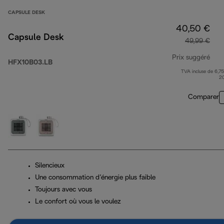
CAPSULE DESK
40,50 €
Capsule Desk
49,99 €
Prix suggéré
HFX10B03.LB
TVA incluse de 6,75
prix
2
Comparer
Silencieux
Une consommation d’énergie plus faible
Toujours avec vous
Le confort où vous le voulez