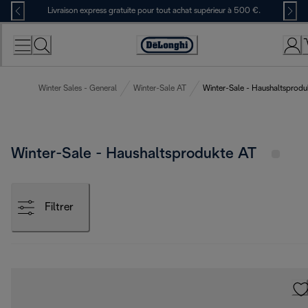
Skip
Livraison express gratuite pour tout achat supérieur à 500 €.
to
Content
Déclaration
d'accessibilité
Winter Sales - General
Winter-Sale AT
Winter-Sale - Haushaltsprodu
Winter-Sale - Haushaltsprodukte AT
Filtrer