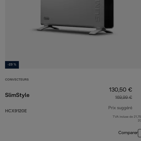
-23 %
CONVECTEURS
130,50 €
SlimStyle
169,99 €
Prix suggéré
HCX9120E
TVA incluse de 21,75
prix
2
Comparer