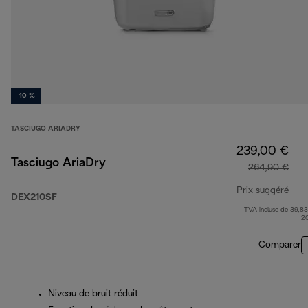
-10 %
TASCIUGO ARIADRY
239,00 €
Tasciugo AriaDry
264,90 €
Prix suggéré
DEX210SF
TVA incluse de 39,83
prix
2
Comparer
Niveau de bruit réduit