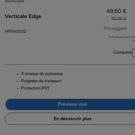
SOUFFLANTS
49,50 €
Verticale Edge
62,99 €
Prix suggéré
HFS50D22
TVA incluse de 8,25
prix
2
Comparer
3 niveaux de puissance
Poignées de transport
Protection IP21
Préviens-moi
En découvrir plus