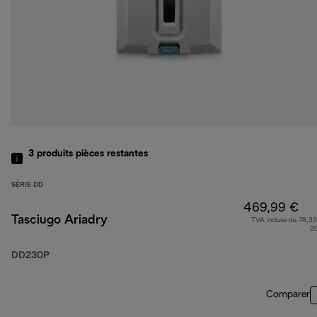
3
produits
pièces restantes
SÉRIE DD
469,99 €
Tasciugo Ariadry
TVA incluse de 78,33
2
DD230P
Comparer