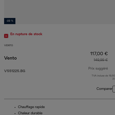
-22 %
En rupture de stock
VENTO
117,00 €
Vento
149,99 €
Prix suggéré
V551225.BG
TVA incluse de 19,50
prix
2
Comparer
Chauffage rapide
Chaleur durable