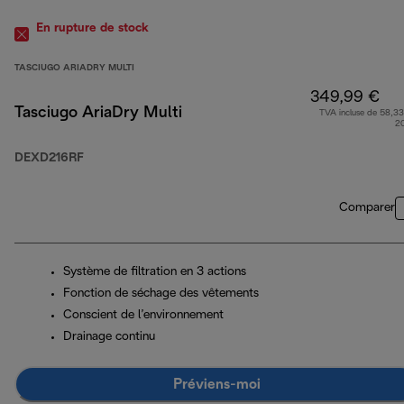
En rupture de stock
TASCIUGO ARIADRY MULTI
349,99 €
Tasciugo AriaDry Multi
TVA incluse de 58,33
2
DEXD216RF
Comparer
Système de filtration en 3 actions
Fonction de séchage des vêtements
Conscient de l’environnement
Drainage continu
Préviens-moi