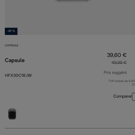
-21 %
CAPSULE
39,60 €
Capsule
49,99 €
Prix suggéré
HFX30C18.IW
TVA incluse de 6,60
prix
2
Comparer