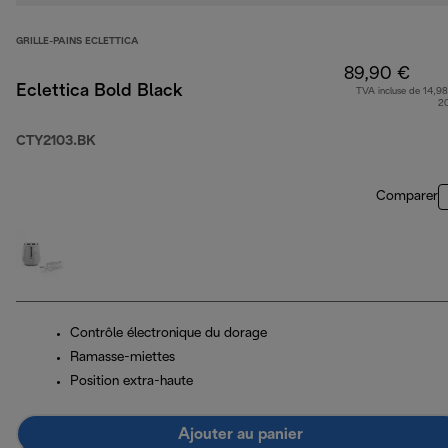
GRILLE-PAINS ECLETTICA
89,90 €
Eclettica Bold Black
TVA incluse de 14,98
2
CTY2103.BK
Comparer
Contrôle électronique du dorage
Ramasse-miettes
Position extra-haute
Ajouter au panier