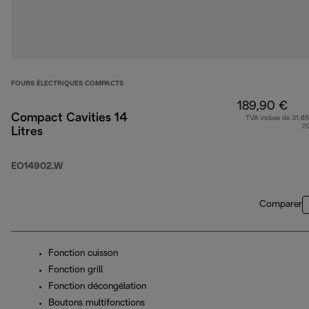
FOURS ÉLECTRIQUES COMPACTS
189,90 €
Compact Cavities 14
TVA incluse de 31,65
2
Litres
EO14902.W
Comparer
Fonction cuisson
Fonction grill
Fonction décongélation
Boutons multifonctions