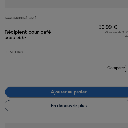
ACCESSOIRES À CAFÉ
56,99 €
Récipient pour café
TVA incluse de 9,50
2
sous vide
DLSC068
Comparer
Ajouter au panier
En découvrir plus