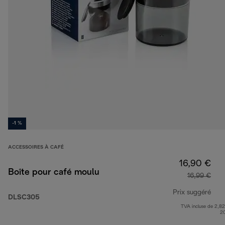
-1 %
ACCESSOIRES À CAFÉ
16,90 €
Boîte pour café moulu
16,99 €
Prix suggéré
DLSC305
TVA incluse de 2,82
prix
2