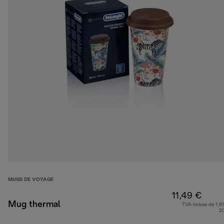
MUGS DE VOYAGE
11,49 €
Mug thermal
TVA incluse de 1,91
2