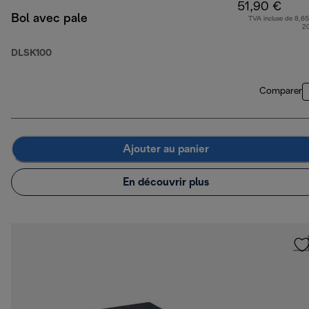
51,90 €
Bol avec pale
TVA incluse de 8,65
2
DLSK100
Comparer
Ajouter au panier
En découvrir plus