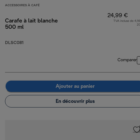
ACCESSOIRES À CAFÉ
24,99 €
Carafe à lait blanche
TVA incluse de 4,16
2
500 ml
DLSC081
Comparer
Ajouter au panier
En découvrir plus