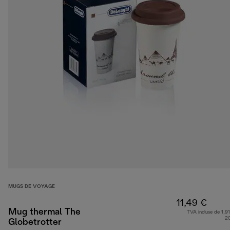
MUGS DE VOYAGE
11,49 €
Mug thermal The
TVA incluse de 1,91
2
Globetrotter