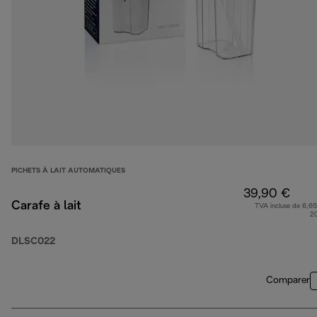
PICHETS À LAIT AUTOMATIQUES
39,90 €
Carafe à lait
TVA incluse de 6,65
2
DLSC022
Comparer