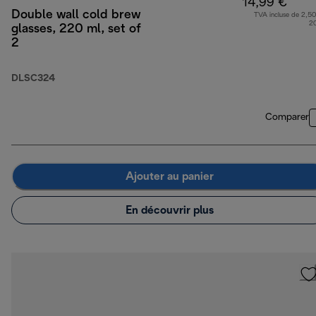
14,99 €
Double wall cold brew
TVA incluse de 2,50
2
glasses, 220 ml, set of
2
DLSC324
Comparer
Ajouter au panier
En découvrir plus