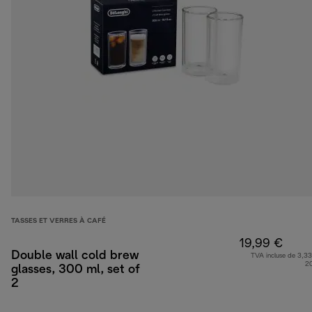
TASSES ET VERRES À CAFÉ
19,99 €
Double wall cold brew
TVA incluse de 3,33
2
glasses, 300 ml, set of
2