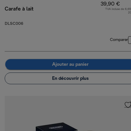
39,90 €
Carafe à lait
TVA incluse de 6,65
2
DLSC006
Comparer
Ajouter au panier
En découvrir plus