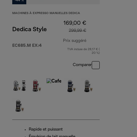
-44 %
MACHINES À EXPRESSO MANUELLES DEDICA
169,00 €
Dedica Style
299,99 €
Prix suggéré
EC685.M EX:4
TVA incluse de 28,17 € (
prix original 299,99 €
20 %)
Comparer
Rapide et puissant
Émulsion de lait manuelle