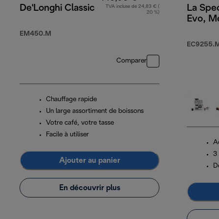
De'Longhi Classic
La Spec
TVA incluse de 24,83 € (
20 %)
Evo, M
EM450.M
EC9255.M
Comparer
Chauffage rapide
Un large assortiment de boissons
Votre café, votre tasse
Facile à utiliser
A
3
Ajouter au panier
D
En découvrir plus