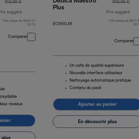
Dedica Maestro
159,99 €
399,99 €
Plus
Prix suggéré
Prix suggéré
TVA incluse de 19,83 € (
TVA incluse de 58,17 €
prix original 159,99 €
prix
EC950.M
20 %)
20 
Comparer
Comparer
Un café de qualité supérieure
Nouvelle interface utilisateur
Nettoyage automatique pratique
Contenu du pack
ble
inoxydable
Ajouter au panier
deux niveaux
anier
En découvrir plus
 plus