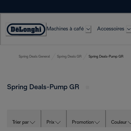
Skip
to
Content
Machines à café
Accessoires
Déclaration
d'accessibilité
Spring Deals General
Spring Deals GR
Spring Deals-Pump GR
Spring Deals-Pump GR
Trier par
Prix
Promotion
Couleur