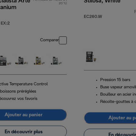
ialista Arte
Stilosa, White
20 %)
tanium
EC260.W
 EX:2
Comparer
Pression 15 bars
ctive Temperature Control
Buse vapeur amovi
 boissons préréglées
Bouilleur en acier 
écouvrez vos favoris
Récolte-gouttes à 
Ajouter au panier
Ajouter au p
En découvrir plus
En découvrir