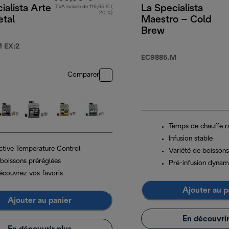
ialista Arte
La Specialista
TVA incluse de 116,65 € (
20 %)
etal
Maestro – Cold
Brew
 EX:2
EC9885.M
Comparer
Temps de chauffe r
Infusion stable
ctive Temperature Control
Variété de boissons
 boissons préréglées
Pré-infusion dynam
écouvrez vos favoris
Ajouter au p
Ajouter au panier
En découvrir