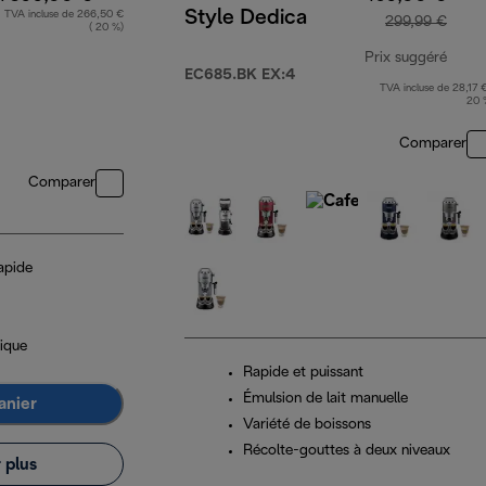
Style Dedica
TVA incluse de 266,50 €
299,99 €
( 20 %)
Prix suggéré
EC685.BK EX:4
TVA incluse de 28,17 €
prix 
20 
Comparer
Comparer
apide
ique
Rapide et puissant
Émulsion de lait manuelle
anier
Variété de boissons
Récolte-gouttes à deux niveaux
 plus