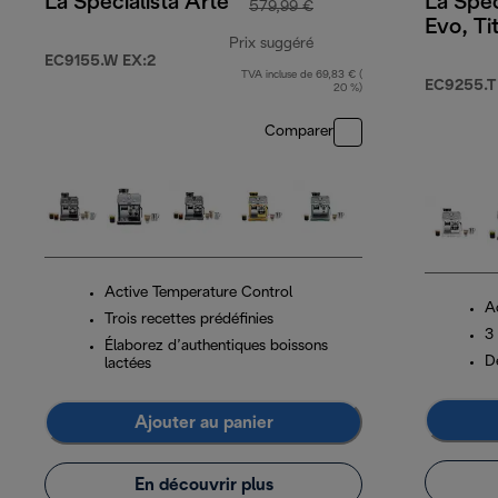
La Specialista Arte
La Spec
579,99 €
Evo, Ti
Prix suggéré
EC9155.W EX:2
TVA incluse de 69,83 € (
prix original 579,99 €
EC9255.T
20 %)
Comparer
Active Temperature Control
A
Trois recettes prédéfinies
3
Élaborez d’authentiques boissons
D
lactées
Ajouter au panier
En découvrir plus