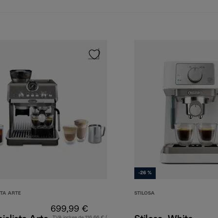
-26 %
STA ARTE
STILOSA
699,99 €
TVA incluse de 116,66 € (