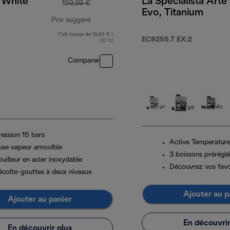
, White
La Specialista Arte
159,99 €
Evo, Titanium
Prix suggéré
TVA incluse de 19,83 € (
prix original 159,99 €
EC9255.T EX:2
20 %)
Comparer
ression 15 bars
Active Temperature
use vapeur amovible
3 boissons prérégl
uilleur en acier inoxydable
Découvrez vos favo
écolte-gouttes à deux niveaux
Ajouter au p
Ajouter au panier
En découvrir
En découvrir plus