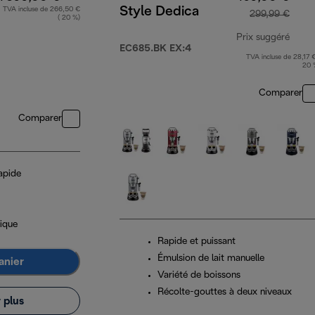
Style Dedica
TVA incluse de 266,50 €
299,99 €
( 20 %)
Prix suggéré
EC685.BK EX:4
TVA incluse de 28,17 €
prix 
20 
Comparer
Comparer
apide
ique
Rapide et puissant
Émulsion de lait manuelle
anier
Variété de boissons
Récolte-gouttes à deux niveaux
 plus