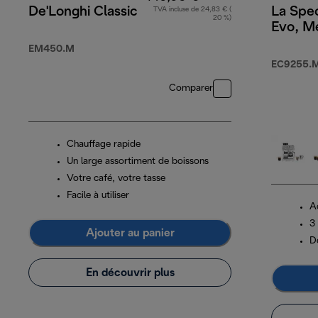
De'Longhi Classic
La Spec
TVA incluse de 24,83 € (
20 %)
Evo, M
EM450.M
EC9255.M
Comparer
Chauffage rapide
Un large assortiment de boissons
Votre café, votre tasse
Facile à utiliser
A
3
Ajouter au panier
D
En découvrir plus