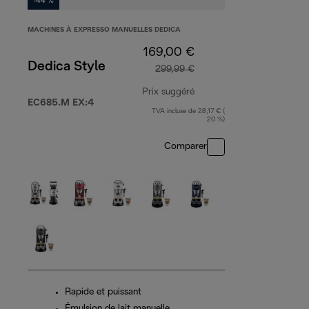
-44 %
MACHINES À EXPRESSO MANUELLES DEDICA
169,00 €
Dedica Style
299,99 €
Prix suggéré
EC685.M EX:4
TVA incluse de 28,17 € (
prix original 299,99 €
20 %)
Comparer
Rapide et puissant
Émulsion de lait manuelle