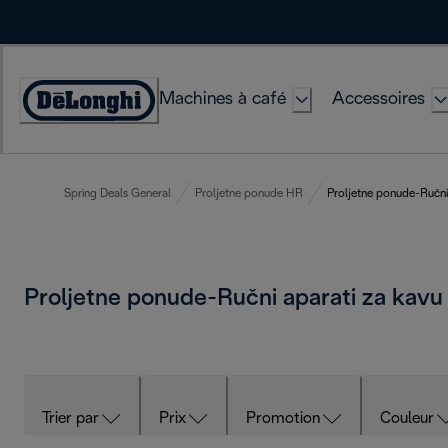
Skip
to
Content
Machines à café
Accessoires
Déclaration
d'accessibilité
Spring Deals General
Proljetne ponude HR
Proljetne ponude-Ručni
Proljetne ponude-Ručni aparati za kav
Trier par
Prix
Promotion
Couleur