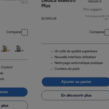
Dedica Maestro
399,99 €
20 %)
Plus
Prix suggéré
TVA incluse de 58,17 €
prix
EC950.M
20 
Comparer
Comparer
Un café de qualité supérieure
Nouvelle interface utilisateur
Nettoyage automatique pratique
 Control
Contenu du pack
ées
ris
Ajouter au panier
anier
En découvrir plus
 plus