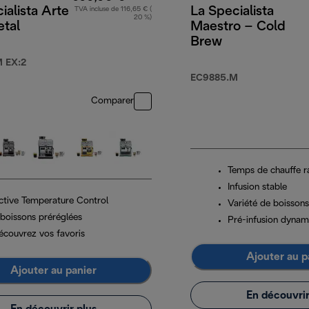
ialista Arte
La Specialista
TVA incluse de 116,65 € (
20 %)
etal
Maestro – Cold
Brew
 EX:2
EC9885.M
Comparer
Temps de chauffe r
Infusion stable
ctive Temperature Control
Variété de boissons
 boissons préréglées
Pré-infusion dynam
écouvrez vos favoris
Ajouter au p
Ajouter au panier
En découvrir