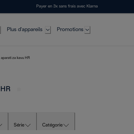
Payer en 3x sans frais avec Klarna
Plus d'appareils
Promotions
 aparati za kavu HR
u HR
Série
Catégorie