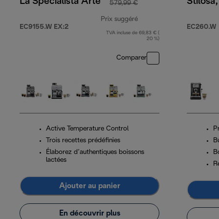
La Specialista Arte
Stilosa
579,99 €
Prix suggéré
EC9155.W EX:2
EC260.W
TVA incluse de 69,83 € (
prix original 579,99 €
20 %)
Comparer
Active Temperature Control
P
Trois recettes prédéfinies
B
Élaborez d’authentiques boissons
Bo
lactées
R
Ajouter au panier
En découvrir plus