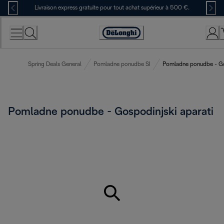
Skip
Livraison express gratuite pour tout achat supérieur à 500 €.
to
Content
Déclaration
d'accessibilité
Spring Deals General
Pomladne ponudbe SI
Pomladne ponudbe - Gos
Pomladne ponudbe - Gospodinjski aparati