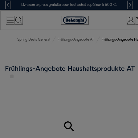
Skip
Livraison express gratuite pour tout achat supérieur à 500 €.
to
Content
Déclaration
d'accessibilité
Spring Deals General
Frühlings-Angebote AT
Frühlings-Angebote Ha
Frühlings-Angebote Haushaltsprodukte AT