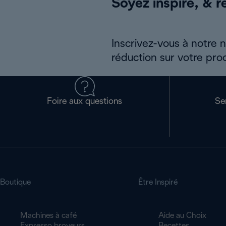
Soyez inspiré, & re
Inscrivez-vous à notre 
réduction sur votre pro
Foire aux questions
Se
Boutique
Être Inspiré
Machines à café
Aide au Choix
Expresso broyeurs
Recettes