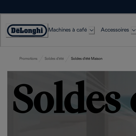
Skip
to
Content
Machines à café
Accessoires
Déclaration
d'accessibilité
Promotions
Soldes d'été
Soldes d'été Maison
Soldes 