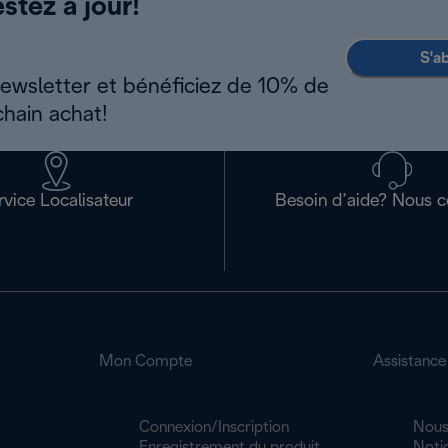
stez à jour!
S'a
newsletter et bénéficiez de 10% de
chain achat!
rvice Localisateur
Besoin d’aide? Nous c
Mon Compte
Assistance
Connexion/Inscription
Nous
Enregistrement du produit
Noti