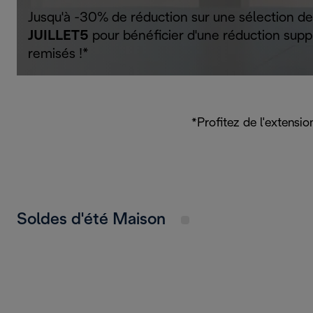
Jusqu'à -30% de réduction sur une sélection de 
JUILLET5
pour bénéficier d'une réduction supp
remisés !*
*Profitez de l'extens
Soldes d'été Maison