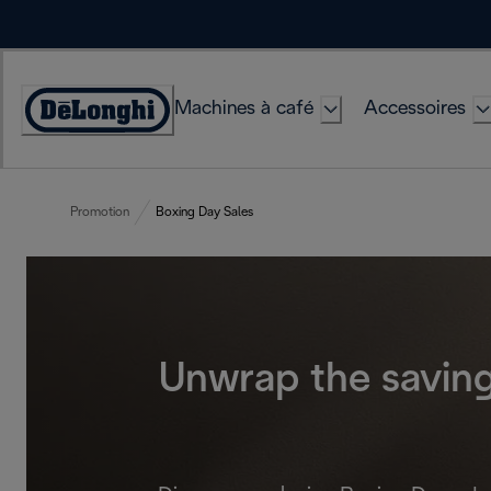
Skip
to
Content
Machines à café
Accessoires
Déclaration
d'accessibilité
Promotion
Boxing Day Sales
Unwrap the saving