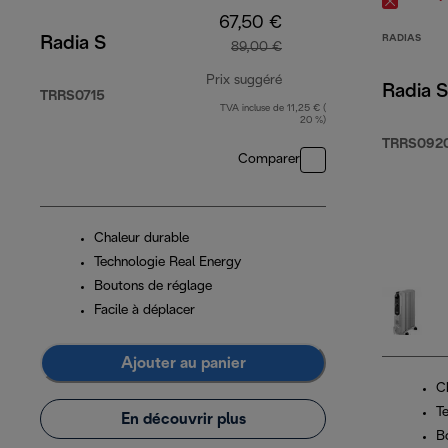
67,50 €
RADIAS
Radia S
89,00 €
Prix suggéré
Radia S
TRRS0715
TVA incluse de 11,25 € (
prix original 89,00 €
20 %)
TRRS092
Comparer
Chaleur durable
Technologie Real Energy
Boutons de réglage
Facile à déplacer
Ajouter au panier
C
T
En découvrir plus
B