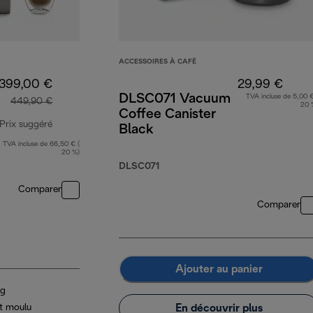
ACCESSOIRES À CAFÉ
399,00 €
29,99 €
DLSC071 Vacuum
TVA incluse de 5,00 €
449,90 €
20 
Coffee Canister
Prix suggéré
Black
TVA incluse de 66,50 € (
prix original 449,90 €
20 %)
DLSC071
Comparer
Comparer
Ajouter au panier
ng
En découvrir plus
t moulu