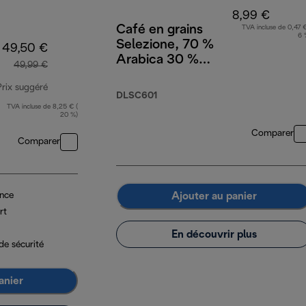
8,99 €
Café en grains
TVA incluse de 0,47 €
6 
Selezione, 70 %
49,50 €
Arabica 30 %
49,99 €
Robusta, 250 g
Prix suggéré
DLSC601
TVA incluse de 8,25 € (
prix original 49,99 €
20 %)
Comparer
Comparer
Ajouter au panier
ance
rt
En découvrir plus
de sécurité
anier