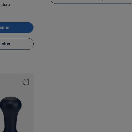
rature
anier
 plus