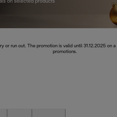
als on selected products
ary or run out. The promotion is valid until 31.12.2025 on 
promotions.