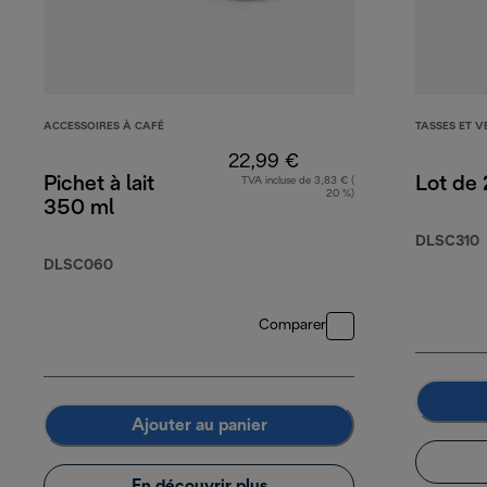
ACCESSOIRES À CAFÉ
TASSES ET V
22,99 €
Pichet à lait
Lot de 
TVA incluse de 3,83 € (
20 %)
350 ml
DLSC310
DLSC060
Comparer
Ajouter au panier
En découvrir plus