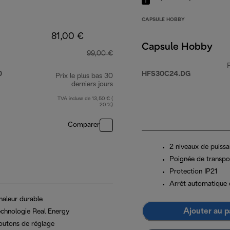
CAPSULE HOBBY
81,00 €
Capsule Hobby
99,00 €
0
HFS30C24.DG
Prix le plus bas 30
derniers jours
TVA incluse de 13,50 € (
20 %)
Comparer
2 niveaux de puiss
Poignée de transpo
Protection IP21
Arrêt automatique 
haleur durable
Ajouter au p
echnologie Real Energy
outons de réglage