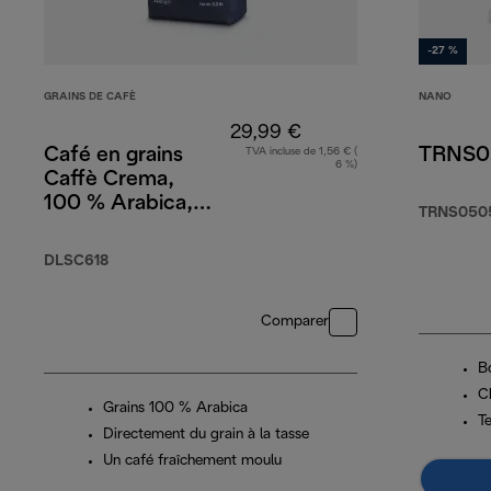
-27 %
GRAINS DE CAFÈ
NANO
29,99 €
Café en grains
TRNS
TVA incluse de 1,56 € (
6 %)
Caffè Crema,
100 % Arabica,
TRNS05
1 kg
DLSC618
Comparer
B
C
Grains 100 % Arabica
T
Directement du grain à la tasse
Un café fraîchement moulu