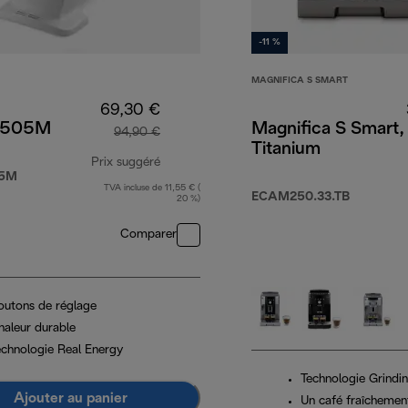
-11 %
MAGNIFICA S SMART
69,30 €
0505M
Magnifica S Smart,
94,90 €
Titanium
Prix suggéré
05M
TVA incluse de 11,55 € (
prix original 94,90 €
ECAM250.33.TB
20 %)
Comparer
outons de réglage
haleur durable
echnologie Real Energy
Technologie Grindi
Ajouter au panier
Un café fraîchemen