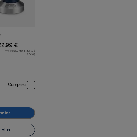
C
22,99 €
TVA incluse de 3,83 € (
20 %)
Comparer
anier
 plus