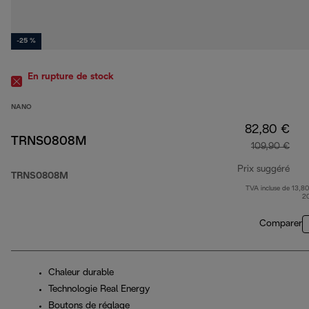
-25 %
En rupture de stock
NANO
82,80 €
TRNS0808M
109,90 €
Prix suggéré
TRNS0808M
TVA incluse de 13,80
prix
2
Comparer
Chaleur durable
Technologie Real Energy
Boutons de réglage