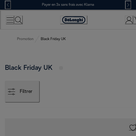
Skip
Payer en 3x sans frais avec Klarna
to
Content
Déclaration
d'accessibilité
Promotion
Black Friday UK
Black Friday UK
Filtrer