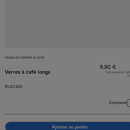
TASSES ET VERRES À CAFÉ
9,90 €
Verres à café longs
TVA incluse de 1,65
2
DLSC320
Comparer
Ajouter au panier