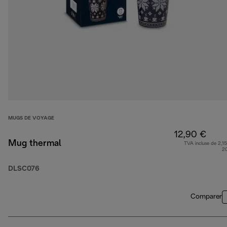
MUGS DE VOYAGE
12,90 €
Mug thermal
TVA incluse de 2,15
2
DLSC076
Comparer