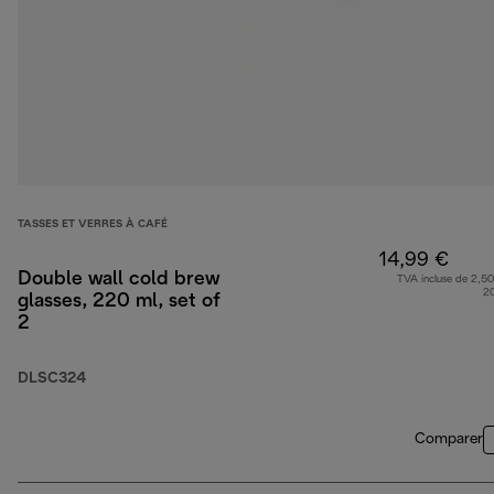
TASSES ET VERRES À CAFÉ
14,99 €
Double wall cold brew
TVA incluse de 2,50
2
glasses, 220 ml, set of
2
DLSC324
Comparer