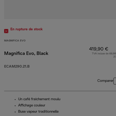
En rupture de stock
MAGNIFICA EVO
419,90 €
Magnifica Evo, Black
TVA incluse de 69,98
2
ECAM290.21.B
Comparer
Un café fraîchement moulu
Affichage couleur
Buse vapeur traditionnelle