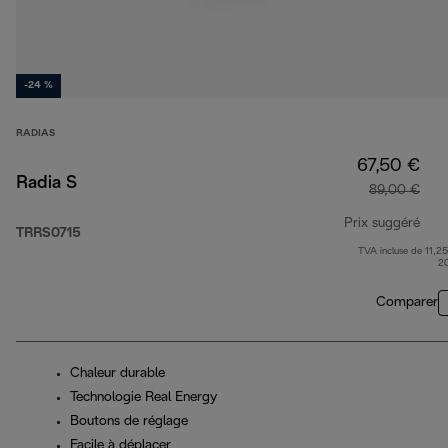
-24 %
RADIAS
67,50 €
Radia S
89,00 €
Prix suggéré
TRRS0715
TVA incluse de 11,25
prix
2
Comparer
Chaleur durable
Technologie Real Energy
Boutons de réglage
Facile à déplacer