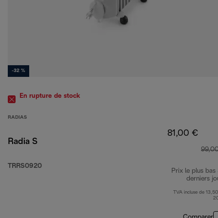
-32 %
En rupture de stock
RADIAS
81,00 €
Radia S
99,0
TRRS0920
Prix le plus bas
derniers jo
TVA incluse de 13,50
2
Comparer