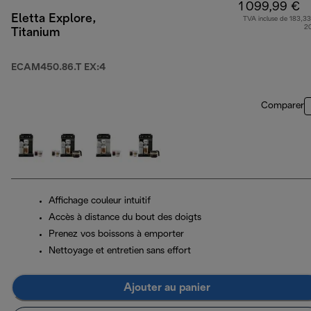
1 099,99 €
Eletta Explore,
TVA incluse de 183,33
2
Titanium
ECAM450.86.T EX:4
Comparer
Affichage couleur intuitif
Accès à distance du bout des doigts
Prenez vos boissons à emporter
Nettoyage et entretien sans effort
Ajouter au panier