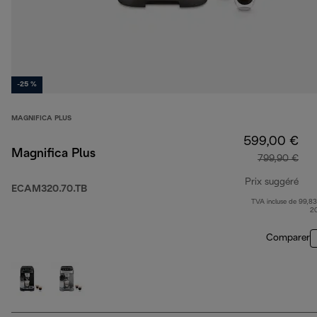
-25 %
MAGNIFICA PLUS
599,00 €
Magnifica Plus
799,90 €
Prix suggéré
ECAM320.70.TB
TVA incluse de 99,83
pri
2
Comparer