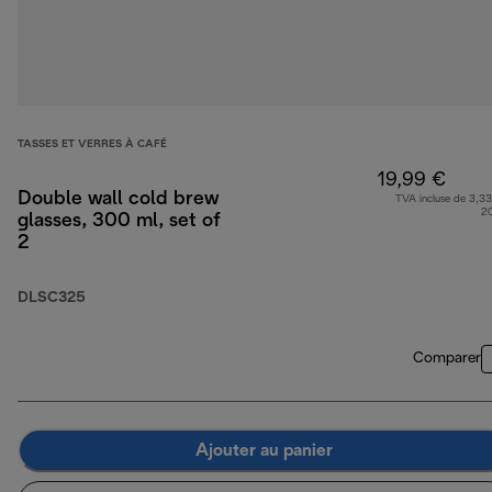
TASSES ET VERRES À CAFÉ
19,99 €
Double wall cold brew
TVA incluse de 3,33
2
glasses, 300 ml, set of
2
DLSC325
Comparer
Ajouter au panier