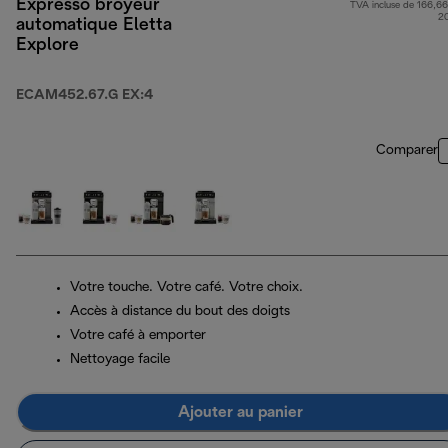
Expresso broyeur
TVA incluse de 166,66
2
automatique Eletta
Explore
ECAM452.67.G EX:4
Comparer
Votre touche. Votre café. Votre choix.
Accès à distance du bout des doigts
Votre café à emporter
Nettoyage facile
Ajouter au panier