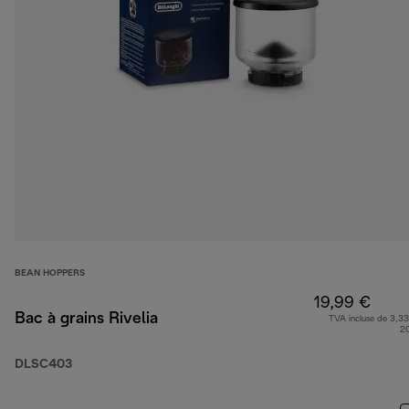
BEAN HOPPERS
19,99 €
Bac à grains Rivelia
TVA incluse de 3,33
2
DLSC403