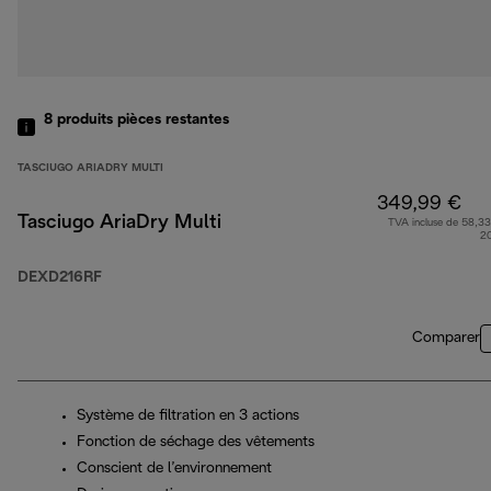
8
produits
pièces restantes
TASCIUGO ARIADRY MULTI
349,99 €
Tasciugo AriaDry Multi
TVA incluse de 58,33
2
DEXD216RF
Comparer
Système de filtration en 3 actions
Fonction de séchage des vêtements
Conscient de l’environnement