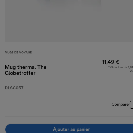
MUGS DE VOYAGE
11,49 €
Mug thermal The
TVA incluse de 1,91
2
Globetrotter
DLSC057
Comparer
Ajouter au panier