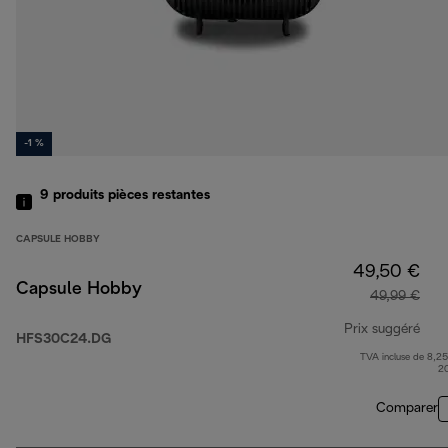
-1 %
9
produits
pièces restantes
CAPSULE HOBBY
49,50 €
Capsule Hobby
49,99 €
Prix suggéré
HFS30C24.DG
TVA incluse de 8,25
prix
2
Comparer