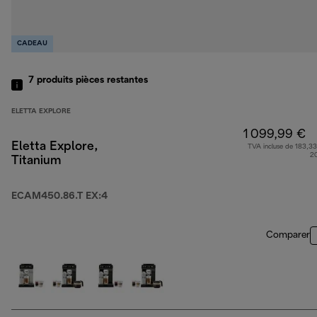
CADEAU
7
produits
pièces restantes
ELETTA EXPLORE
1 099,99 €
Eletta Explore,
TVA incluse de 183,33
2
Titanium
ECAM450.86.T EX:4
Comparer