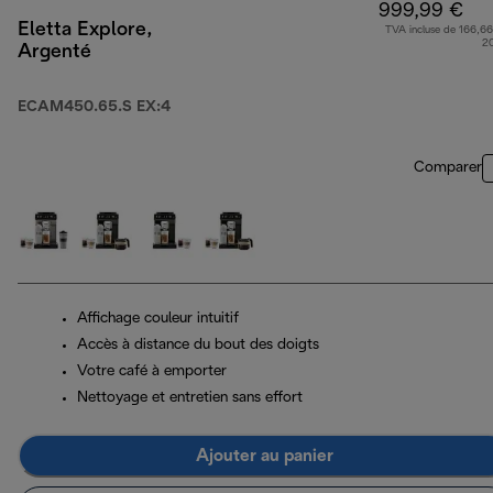
999,99 €
Eletta Explore,
TVA incluse de 166,66
2
Argenté
ECAM450.65.S EX:4
Comparer
Affichage couleur intuitif
Accès à distance du bout des doigts
Votre café à emporter
Nettoyage et entretien sans effort
Ajouter au panier