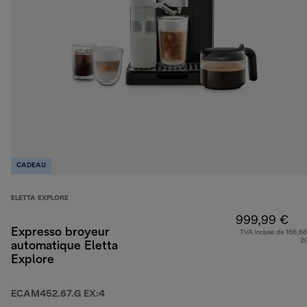
CADEAU
ELETTA EXPLORE
999,99 €
Expresso broyeur
TVA incluse de 166,66
2
automatique Eletta
Explore
ECAM452.67.G EX:4