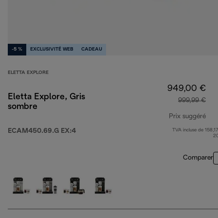
-5 %
EXCLUSIVITÉ WEB
CADEAU
ELETTA EXPLORE
949,00 €
Eletta Explore, Gris
999,99 €
sombre
Prix suggéré
ECAM450.69.G EX:4
TVA incluse de 158,17
pri
2
Comparer