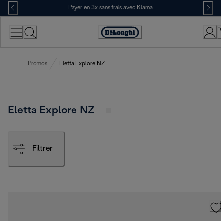
Skip
Payer en 3x sans frais avec Klarna
to
Content
Déclaration
d'accessibilité
Promos
Eletta Explore NZ
Eletta Explore NZ
Filtrer