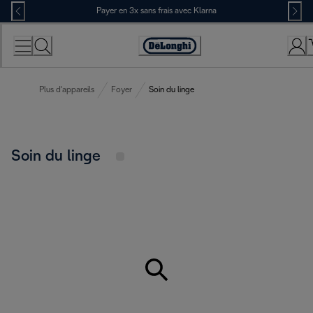
Skip
Payer en 3x sans frais avec Klarna
to
Content
Déclaration
d'accessibilité
Plus d'appareils
Foyer
Soin du linge
Soin du linge