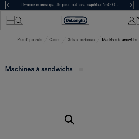
Skip
Livraison express gratuite pour tout achat supérieur à 500 €.
to
Content
Déclaration
d'accessibilité
Plus d'appareils
Cuisine
Grils et barbecue
Machines à sandwichs
Machines à sandwichs