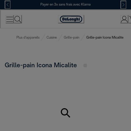
Skip
Payer en 3x sans frais avec Klarna
to
Content
Déclaration
d'accessibilité
Plus d'appareils
Cuisine
Grille-pain
Grille-pain Icona Micalite
Grille-pain Icona Micalite