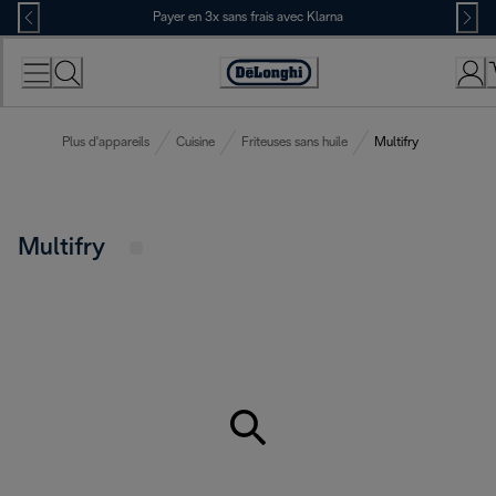
Skip
Payer en 3x sans frais avec Klarna
to
Content
Déclaration
d'accessibilité
Plus d'appareils
Cuisine
Friteuses sans huile
Multifry
Multifry