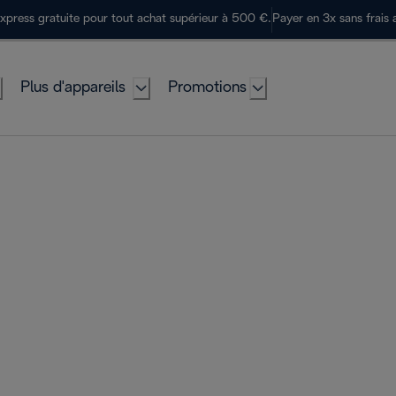
express gratuite pour tout achat supérieur à 500 €.
Payer en 3x sans frais 
Plus d'appareils
Promotions