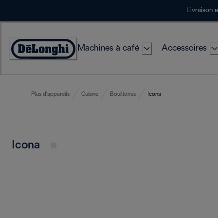
Skip
Livraison 
to
Content
Machines à café
Accessoires
Déclaration
d'accessibilité
Plus d'appareils
Cuisine
Bouilloires
Icona
Icona