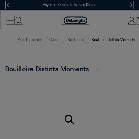
Skip
Payer en 3x sans frais avec Klarna
to
Content
Déclaration
d'accessibilité
Plus d'appareils
Cuisine
Bouilloires
Bouilloire Distinta Moments
Bouilloire Distinta Moments