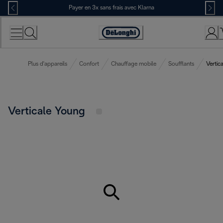
Skip
Payer en 3x sans frais avec Klarna
to
Content
Déclaration
d'accessibilité
Plus d'appareils
Confort
Chauffage mobile
Soufflants
Vertic
Verticale Young