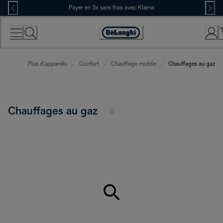
Skip
Payer en 3x sans frais avec Klarna
to
Content
Déclaration
d'accessibilité
Plus d'appareils
Confort
Chauffage mobile
Chauffages au gaz
Chauffages au gaz