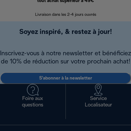
tout achat supérieur à 49€
30 jours pour 
Livraison dans les 2-4 jours ouvrés
Soyez inspiré, & restez à jour!
Inscrivez-vous à notre newsletter et bénéficiez
de 10% de réduction sur votre prochain achat!
S'abonner à la newsletter
Foire aux
Service
questions
Localisateur