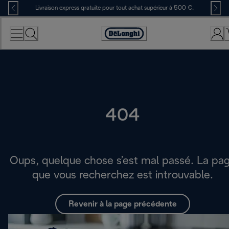
Skip
Livraison express gratuite pour tout achat supérieur à 500 €.
to
Content
Déclaration
d'accessibilité
404
Oups, quelque chose s’est mal passé. La pa
que vous recherchez est introuvable.
Revenir à la page précédente