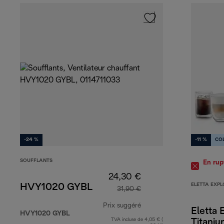
-24 %
-11 %
CO
SOUFFLANTS
En rup
24,30 €
ELETTA EXPL
HVY1020 GYBL
31,90 €
Prix suggéré
Eletta 
HVY1020 GYBL
TVA incluse de 4,05 € (
Titani
prix original 31,90 €