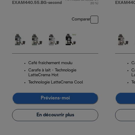
prix original 799,00 €
EXAM440.55.BG-second
EXAM440.
20 %)
Comparer
Café fraîchement moulu
C
Carafe à lait - Technologie
Ca
LatteCrema Hot
L
Technologie LatteCrema Cool
T
Préviens-moi
En découvrir plus