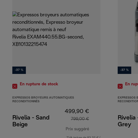
-37 %
-37 %
En rupture de stock
En rup
EXPRESSOS BROYEURS AUTOMATIQUES
EXPRESSOS 
RECONDITIONNÉS
RECONDITIO
499,90 €
Rivelia - Sand
Rivelia
799,00 €
Beige
Grey
Prix suggéré
TVA incluse de 83,32 € (