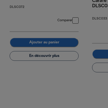
Carafe à
DLSC0
DLSC072
DLSC033
Comparer
Ajouter au panier
En découvrir plus