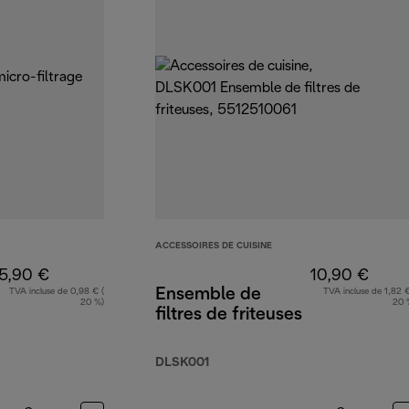
ACCESSOIRES DE CUISINE
5,90 €
10,90 €
Ensemble de
TVA incluse de 0,98 € (
TVA incluse de 1,82 €
20 %)
20 
filtres de friteuses
DLSK001