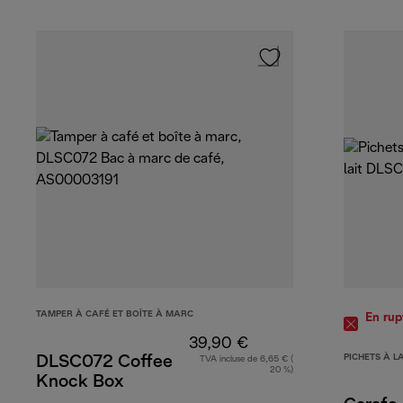
TAMPER À CAFÉ ET BOÎTE À MARC
En rup
39,90 €
PICHETS À L
DLSC072 Coffee
TVA incluse de 6,65 € (
20 %)
Knock Box