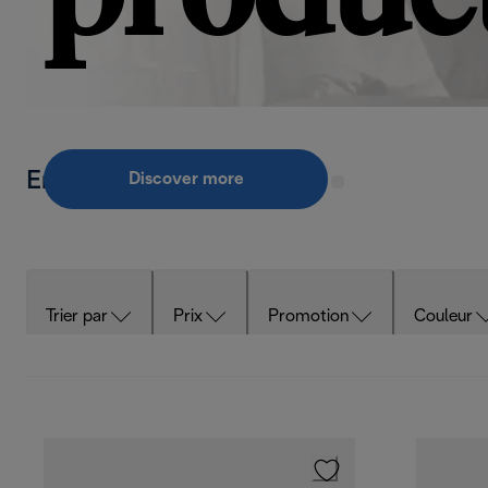
Employee Sales General
Discover more
Trier par
Prix
Promotion
Couleur