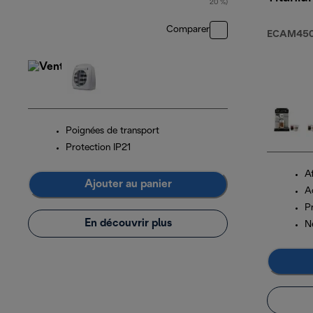
20 %)
Comparer
ECAM450.
Poignées de transport
Protection IP21
Af
Ajouter au panier
A
P
En découvrir plus
N