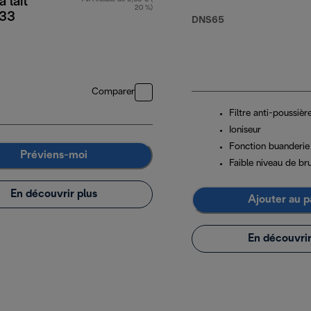
 lait
20 %)
33
DNS65
Comparer
Filtre anti-poussièr
Ioniseur
Fonction buanderie
Préviens-moi
Faible niveau de bru
En découvrir plus
Ajouter au p
En découvrir