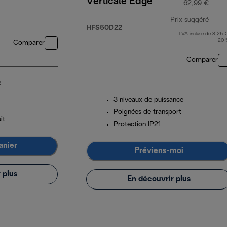
Verticale Edge
62,99 €
Prix suggéré
HFS50D22
TVA incluse de 8,25 €
prix 
20 
Comparer
Comparer
e
3 niveaux de puissance
Poignées de transport
it
Protection IP21
anier
Préviens-moi
 plus
En découvrir plus