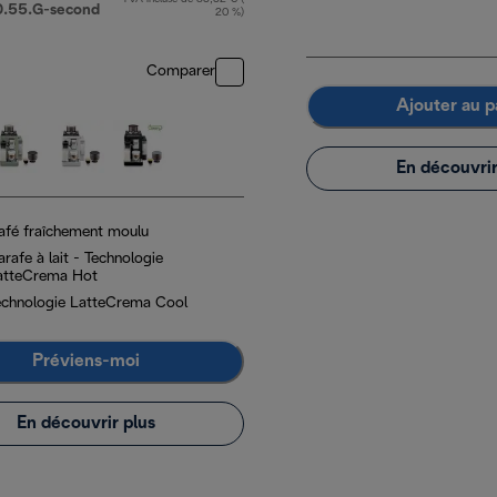
prix original 799,00 €
55.G-second
20 %)
Comparer
Ajouter au p
En découvrir
afé fraîchement moulu
rafe à lait - Technologie
atteCrema Hot
echnologie LatteCrema Cool
Préviens-moi
En découvrir plus