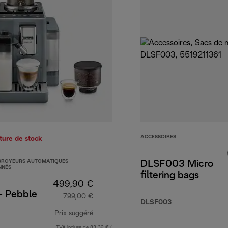
ACCESSOIRES
ture de stock
BROYEURS AUTOMATIQUES
DLSF003 Micro
NNÉS
filtering bags
499,90 €
 - Pebble
799,00 €
DLSF003
Prix suggéré
TVA incluse de 83,32 € (