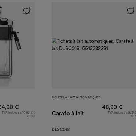
PICHETS À LAIT AUTOMATIQUES
64,90 €
48,90 €
Carafe à lait
TVA incluse de 10,82 € (
TVA incluse de 8,15 €
20 %)
20 
DLSC018