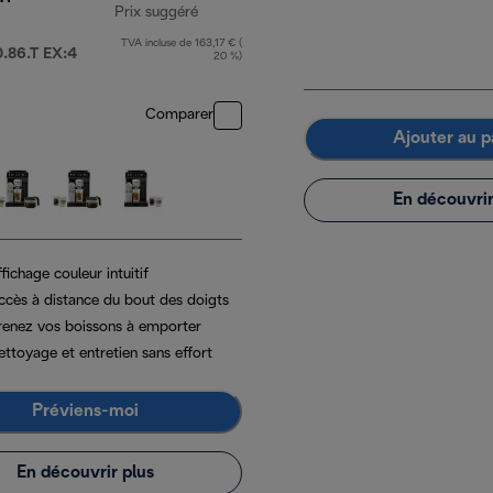
Prix suggéré
TVA incluse de 163,17 € (
prix original 1 099,99 €
86.T EX:4
20 %)
Comparer
Ajouter au p
En découvrir
fichage couleur intuitif
ccès à distance du bout des doigts
renez vos boissons à emporter
ettoyage et entretien sans effort
Préviens-moi
En découvrir plus