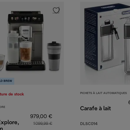
LD BREW
PICHETS À LAIT AUTOMATIQUES
ture de stock
ORE
Carafe à lait
979,00 €
Explore,
1 099,99 €
DLSC014
um