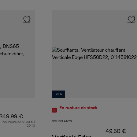
-21 %
En rupture de stock
349,99 €
SOUFFLANTS
TVA incluse de 58,33 € (
20 %)
49,50 €