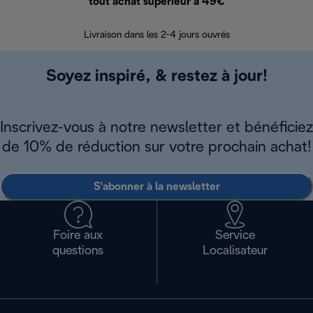
tout achat supérieur à 49€
30 jours pour 
Livraison dans les 2-4 jours ouvrés
Soyez inspiré, & restez à jour!
Inscrivez-vous à notre newsletter et bénéficiez
de 10% de réduction sur votre prochain achat!
S'abonner à la newsletter
Foire aux
Service
questions
Localisateur