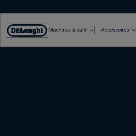
Skip
to
Content
Machines à café
Accessoires
Déclaration
d'accessibilité