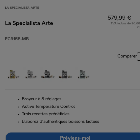
LA SPECIALISTA ARTE
579,99 €
La Specialista Arte
TVA incluse de 96,66
2
EC9155.MB
Comparer
Broyeur à 8 réglages
Active Temperature Control
Trois recettes prédéfinies
Élaborez d’authentiques boissons lactées
Préviens-moi