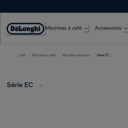
Skip
to
Content
Machines à café
Accessoires
Déclaration
d'accessibilité
Café
Machines à café
Machines expresso
Série EC
Série EC