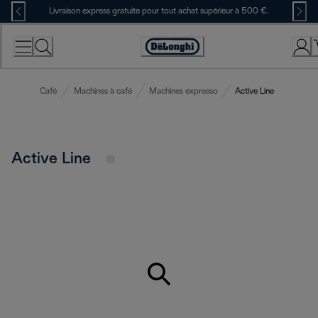
Skip
Livraison express gratuite pour tout achat supérieur à 500 €.
to
Content
Déclaration
d'accessibilité
Café
Machines à café
Machines expresso
Active Line
Active Line