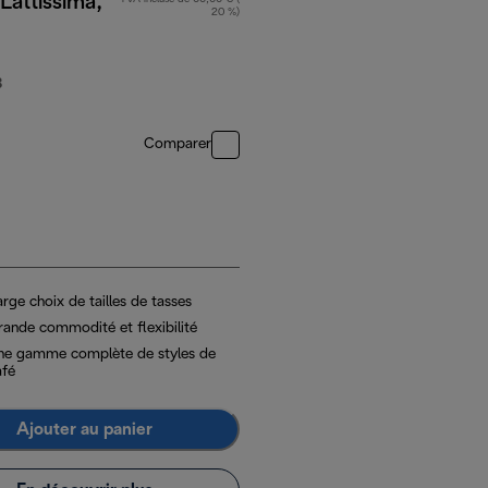
Lattissima,
20 %)
B
Comparer
rge choix de tailles de tasses
rande commodité et flexibilité
ne gamme complète de styles de
afé
Ajouter au panier