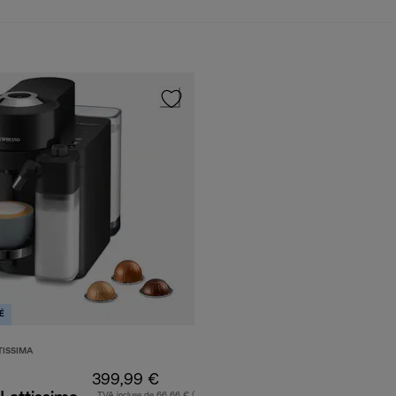
É
TISSIMA
399,99 €
TVA incluse de 66,66 € (