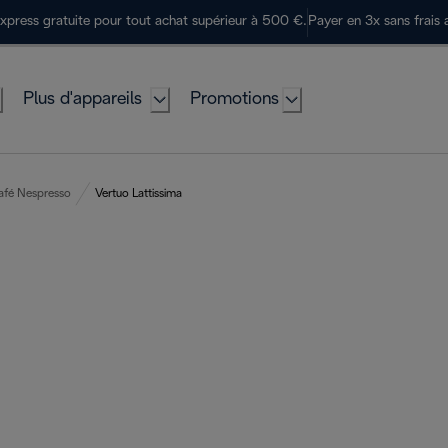
express gratuite pour tout achat supérieur à 500 €.
Payer en 3x sans frais 
Plus d'appareils
Promotions
afé Nespresso
Vertuo Lattissima