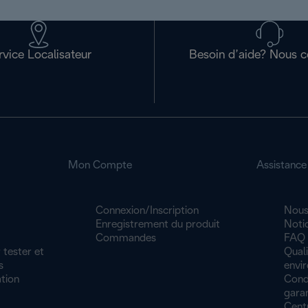
rvice Localisateur
Besoin d’aide? Nous c
Mon Compte
Assistance
Connexion/Inscription
Nous
Enregistrement du produit
Noti
Commandes
FAQ
 tester et
Quali
s
envi
tion
Cond
garan
Cent