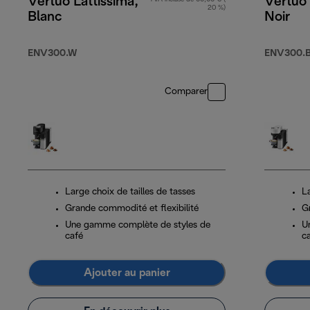
Vertuo Lattissima,
Vertuo 
20 %)
Blanc
Noir
ENV300.W
ENV300.
Comparer
Large choix de tailles de tasses
La
Grande commodité et flexibilité
G
Une gamme complète de styles de
U
café
c
Ajouter au panier