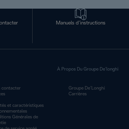
ontacter
Manuels d’instructions
À Propos Du Groupe De’longhi
 contacter
Groupe De’Longhi
ces
Carrières
tés et caractéristiques
ronnementales
itions Générales de
tie
re de service agréé