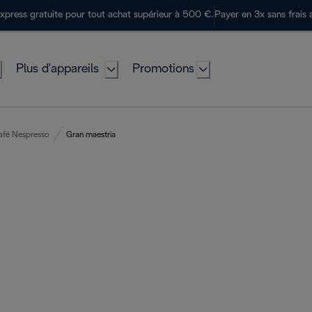
express gratuite pour tout achat supérieur à 500 €.
Payer en 3x sans frais 
Plus d'appareils
Promotions
afé Nespresso
Gran maestria