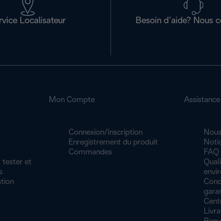
rvice Localisateur
Besoin d’aide? Nous c
Mon Compte
Assistance
Connexion/Inscription
Nous
Enregistrement du produit
Noti
Commandes
FAQ
 tester et
Quali
s
envi
tion
Cond
garan
Cent
Livra