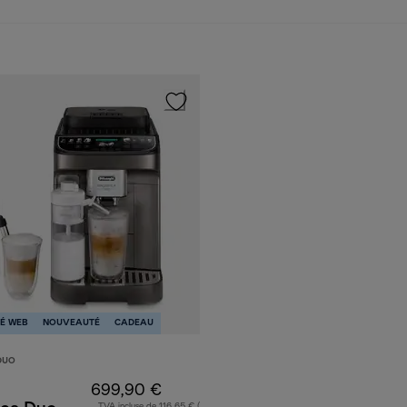
base de lait
TÉ WEB
NOUVEAUTÉ
CADEAU
DUO
699,90 €
TVA incluse de 116,65 € (