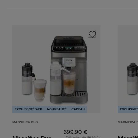
Boissons froides à base de café
Boissons froides à 
EXCLUSIVITÉ WEB
NOUVEAUTÉ
CADEAU
EXCLUSIVI
MAGNIFICA DUO
MAGNIFICA 
699,90 €
TVA incluse de 116,65 € (