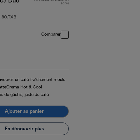
ica Duo
20 %)
.80.TXB
Comparer
avourez un café fraîchement moulu
atteCrema Hot & Cool
s de gâchis, juste du café
Ajouter au panier
En découvrir plus