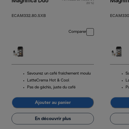
Magnifica Duo
Magnif
20 %)
ECAM332.80.SXB
ECAM330
Comparer
Savourez un café fraîchement moulu
S
LatteCrema Hot & Cool
L
Pas de gâchis, juste du café
Pa
Ajouter au panier
En découvrir plus