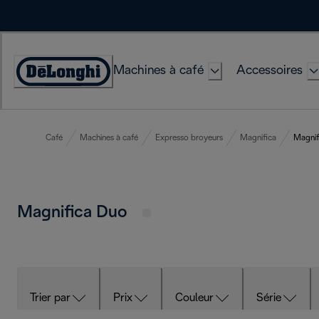
Skip
to
Content
Machines à café
Accessoires
Déclaration
d'accessibilité
Café
Machines à café
Expresso broyeurs
Magnifica
Magnif
Magnifica Duo
Trier par
Prix
Couleur
Série