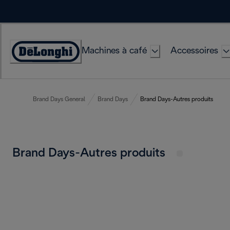
Skip
to
Content
Machines à café
Accessoires
Déclaration
d'accessibilité
Brand Days General
Brand Days
Brand Days-Autres produits
Brand Days-Autres produits