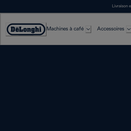
Skip
Livraison 
to
Content
Machines à café
Accessoires
Déclaration
d'accessibilité