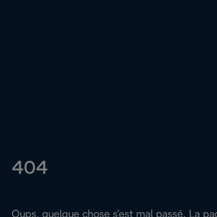
404
Oups, quelque chose s’est mal passé. La p