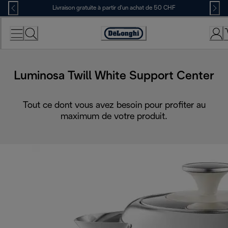
Skip
Livraison gratuite à partir d'un achat de 50 CHF
to
Content
Déclaration
d'accessibilité
Luminosa Twill White Support Center
Tout ce dont vous avez besoin pour profiter au
maximum de votre produit.