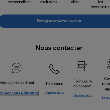
personnalisée
exclusives
utiles
les
accessoire
Enregistrez votre produit
Nous contacter
Cen
Formulaire
Messagerie en direct
Téléphone
de s
de contact
ag
mmençons à discuter
Appelez-nous
En savoir plus
En sav