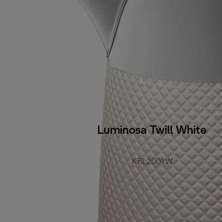
Luminosa Twill White
KBL2001.W