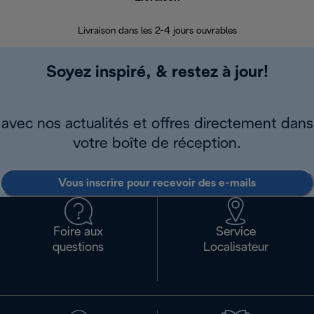
Livraison dans les 2-4 jours ouvrables
Da
Soyez inspiré, & restez à jour!
avec nos actualités et offres directement dans
votre boîte de réception.
Vous inscrire pour recevoir des e-mails
Foire aux
Service
questions
Localisateur