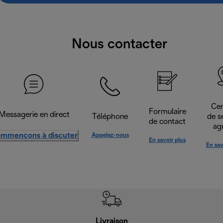
Nous contacter
Cen
Formulaire
Messagerie en direct
Téléphone
de s
de contact
ag
mmençons à discuter
Appelez-nous
En savoir plus
En sav
Livraison
R