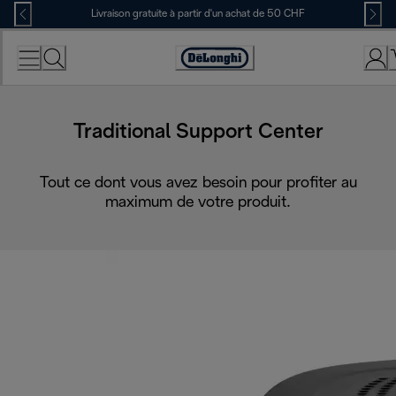
Skip
Livraison gratuite à partir d'un achat de 50 CHF
to
Content
Déclaration
d'accessibilité
Traditional Support Center
Tout ce dont vous avez besoin pour profiter au
maximum de votre produit.