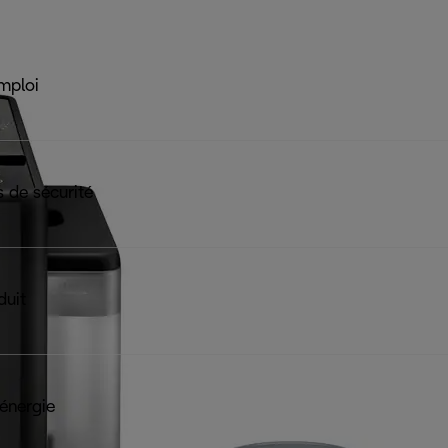
mploi
 de sécurité
duit
 énergie