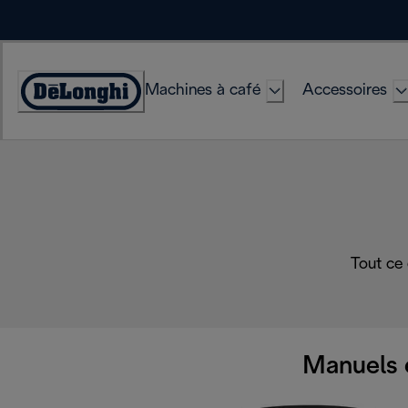
Skip
to
Content
Machines à café
Accessoires
Déclaration
d'accessibilité
Tout ce
Manuels 