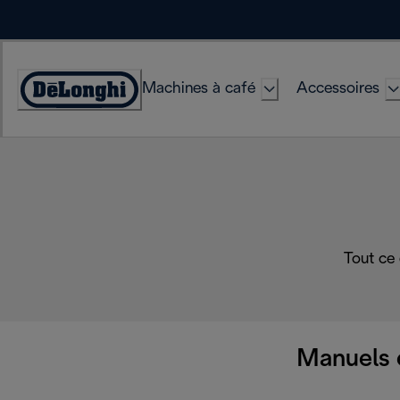
Skip
to
Content
Machines à café
Accessoires
Déclaration
d'accessibilité
Tout ce
Manuels 