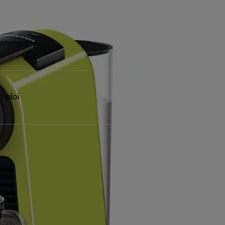
 énergie
mploi