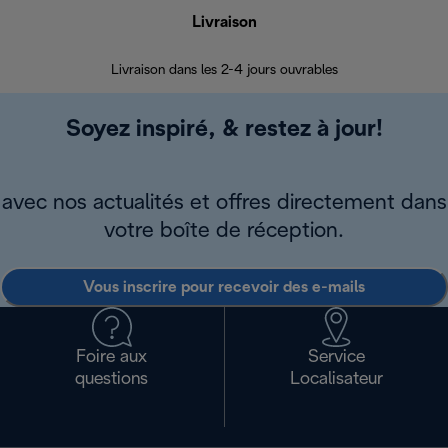
Livraison
R
Livraison dans les 2-4 jours ouvrables
Da
Soyez inspiré, & restez à jour!
avec nos actualités et offres directement dans
votre boîte de réception.
Vous inscrire pour recevoir des e-mails
Foire aux
Service
questions
Localisateur