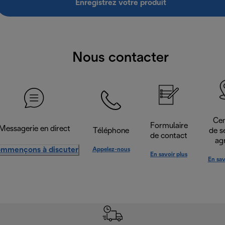
Enregistrez votre produit
Nous contacter
Cen
Formulaire
Messagerie en direct
Téléphone
de s
de contact
ag
mmençons à discuter
Appelez-nous
En savoir plus
En sav