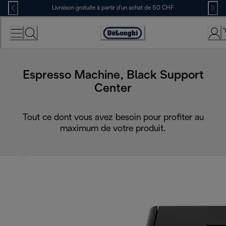
Skip
Livraison gratuite à partir d'un achat de 50 CHF
to
Content
Déclaration
d'accessibilité
Espresso Machine, Black Support
Center
Tout ce dont vous avez besoin pour profiter au
maximum de votre produit.