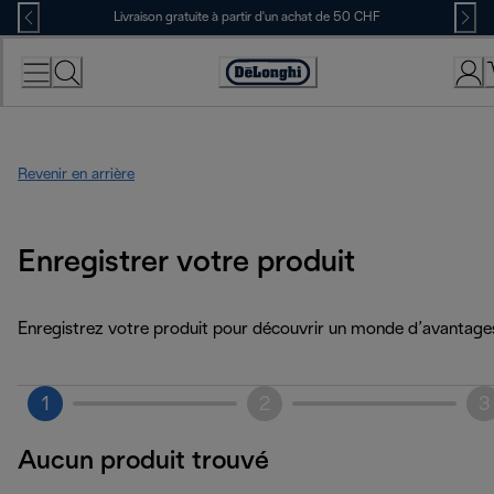
Skip
Livraison gratuite à partir d'un achat de 50 CHF
to
Content
Déclaration
d'accessibilité
Revenir en arrière
Enregistrer votre produit
Enregistrez votre produit pour découvrir un monde d’avantage
1
2
3
Aucun produit trouvé