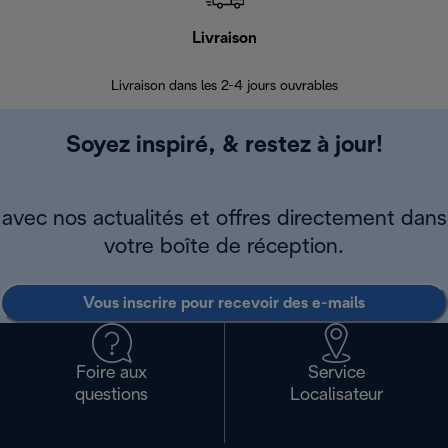
Livraison
R
Livraison dans les 2-4 jours ouvrables
Da
Soyez inspiré, & restez à jour!
avec nos actualités et offres directement dans
votre boîte de réception.
Vous inscrire pour recevoir des e-mails
Foire aux
Service
questions
Localisateur