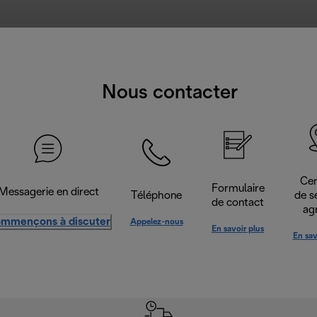
Nous contacter
Cen
Formulaire
Messagerie en direct
Téléphone
de s
de contact
ag
mmençons à discuter
Appelez-nous
En savoir plus
En sav