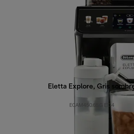
Eletta Explore, Gris sombr
ECAM450.65.G EX:4