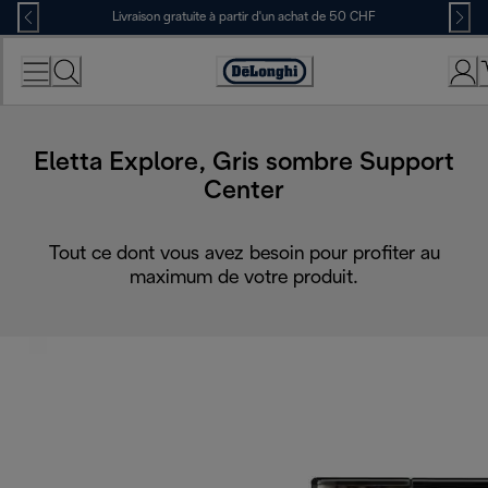
Skip
Livraison gratuite à partir d'un achat de 50 CHF
to
Content
Déclaration
d'accessibilité
Eletta Explore, Gris sombre Support
Center
Tout ce dont vous avez besoin pour profiter au
maximum de votre produit.