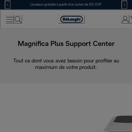
Skip
Livraison gratuite à partir d'un achat de 50 CHF
to
Content
Déclaration
d'accessibilité
Magnifica Plus Support Center
Tout ce dont vous avez besoin pour profiter au
maximum de votre produit.