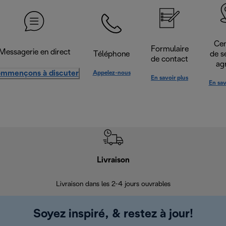
Cen
Formulaire
Messagerie en direct
Téléphone
de s
de contact
ag
mmençons à discuter
Appelez-nous
En savoir plus
En sav
Livraison
R
Livraison dans les 2-4 jours ouvrables
Da
Soyez inspiré, & restez à jour!