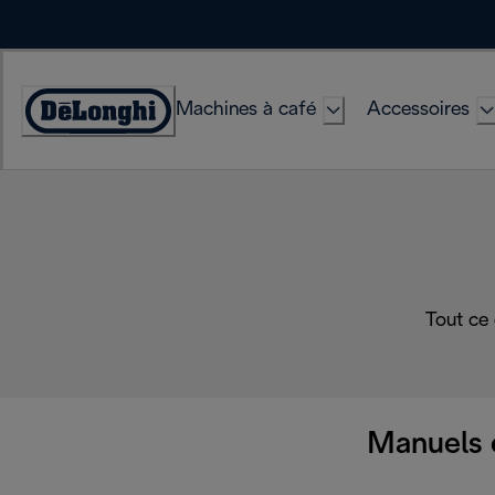
Skip
to
Content
Machines à café
Accessoires
Déclaration
d'accessibilité
Tout ce
Manuels 