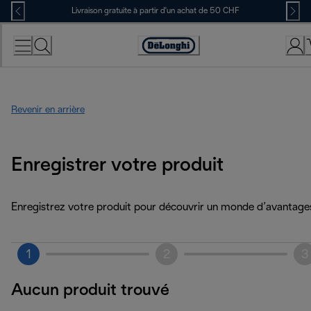
Skip
Livraison gratuite à partir d'un achat de 50 CHF
to
Content
Déclaration
d'accessibilité
Revenir en arrière
Enregistrer votre produit
Enregistrez votre produit pour découvrir un monde d’avantage
1
2
3
Aucun produit trouvé