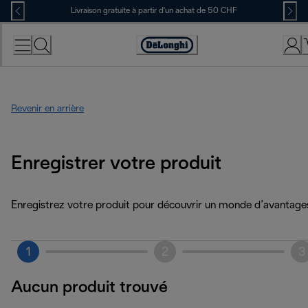
Skip
Livraison gratuite à partir d'un achat de 50 CHF
to
Content
Déclaration
d'accessibilité
Revenir en arrière
Enregistrer votre produit
Enregistrez votre produit pour découvrir un monde d’avantage
1
2
3
Aucun produit trouvé