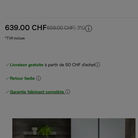
639.00 CHF
prix original 659.00 CHF
659.00 CHF
(-3%)
*TVA incluse
Livraison gratuite
à partir de 50 CHF d'achat
Retour facile
Garantie fabricant complète