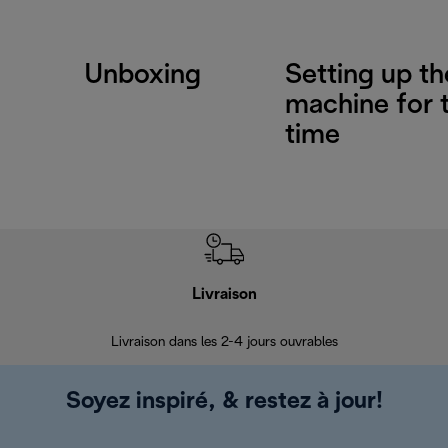
Unboxing
Setting up th
machine for t
time
Livraison
R
Livraison dans les 2-4 jours ouvrables
Da
Soyez inspiré, & restez à jour!