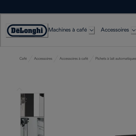
Skip
to
Content
Machines à café
Accessoires
Déclaration
d'accessibilité
Café
Accessoires
Accessoires à café
Pichets à lait automatique