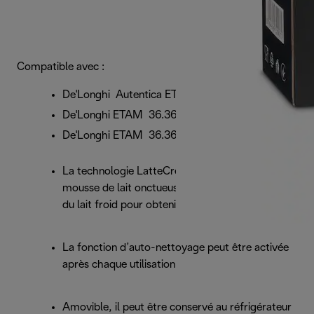
Compatible avec :
De'Longhi Autentica ETAM 29.660
De'Longhi ETAM 36.365
De'Longhi ETAM 36.366
La technologie LatteCrema System offre une
mousse de lait onctueuse et savoureuse ; utilisez
du lait froid pour obtenir des résultats optimaux.
La fonction d’auto-nettoyage peut être activée
après chaque utilisation
Amovible, il peut être conservé au réfrigérateur