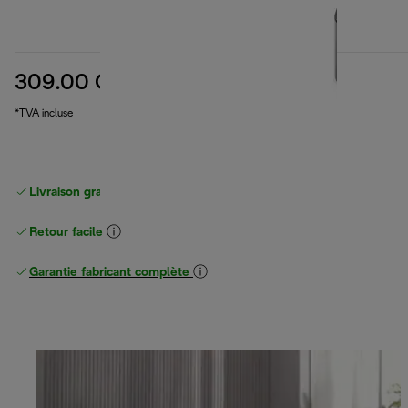
309.00 CHF
prix original 329.00 CHF
329.00 CHF
(-6%)
*TVA incluse
Livraison gratuite
à partir de 50 CHF d'achat
Retour facile
Garantie fabricant complète