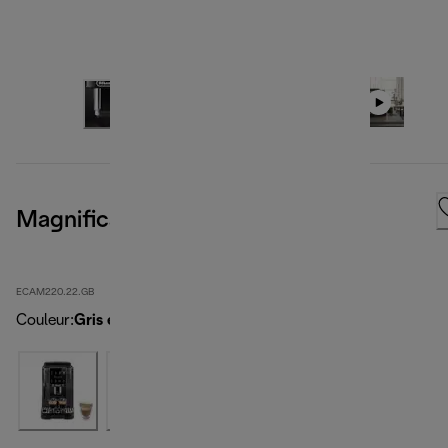
Magnifica Start, Grey
ECAM220.22.GB
Couleur
:
Gris et noir