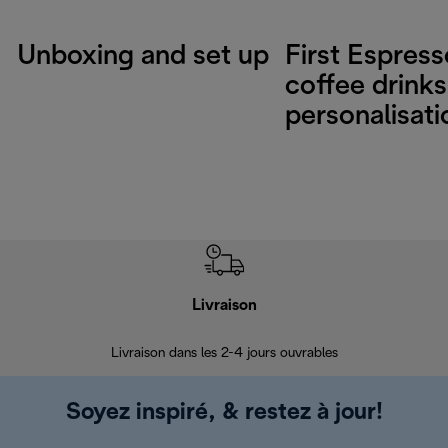
Unboxing and set up
First Espres
coffee drinks
personalisati
Livraison
R
Livraison dans les 2-4 jours ouvrables
Da
Soyez inspiré, & restez à jour!