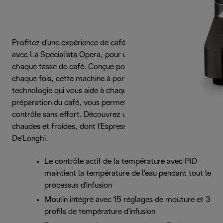
Profitez d'une expérience de café authentique à la maison
avec La Specialista Opera, pour un café de qualité dans
chaque tasse de café. Conçue pour offrir un goût riche à
chaque fois, cette machine à porte-filtre utilise une
technologie qui vous aide à chaque étape du processus de
préparation du café, vous permettant de garder le
contrôle sans effort. Découvrez une gamme de boissons
chaudes et froides, dont l'Espresso Cool, une exclusivité
De'Longhi.
Le contrôle actif de la température avec PID
maintient la température de l'eau pendant tout le
processus d'infusion
Moulin intégré avec 15 réglages de mouture et 3
profils de température d'infusion