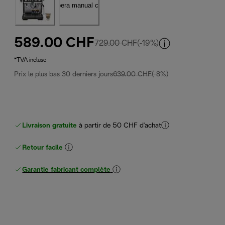
589.00 CHF
prix original 729.00 CHF
729.00 CHF
(-19%)
*TVA incluse
Prix le plus bas 30 derniers jours
639.00 CHF
(-8%)
Livraison gratuite
à partir de 50 CHF d'achat
Retour facile
Garantie fabricant complète