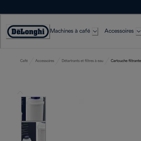
Skip
to
Content
Machines à café
Accessoires
Déclaration
d'accessibilité
Café
Accessoires
Détartrants et filtres à eau
Cartouche filtrante