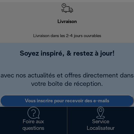
Livraison
R
Livraison dans les 2-4 jours ouvrables
Da
Soyez inspiré, & restez à jour!
avec nos actualités et offres directement dans
votre boîte de réception.
Vous inscrire pour recevoir des e-mails
Foire aux
Service
questions
Localisateur