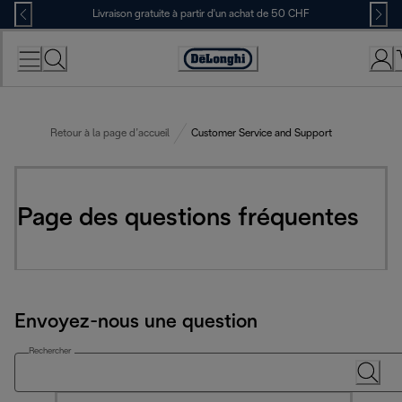
Skip
Livraison gratuite à partir d'un achat de 50 CHF
to
Content
Déclaration
d'accessibilité
Retour à la page d’accueil
Customer Service and Support
Page des questions fréquentes
Envoyez-nous une question
Rechercher