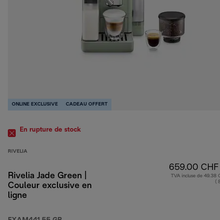
ONLINE EXCLUSIVE
CADEAU OFFERT
En rupture de stock
RIVELIA
659.00 CHF
Rivelia Jade Green |
TVA incluse de 49.38
( 
Couleur exclusive en
ligne