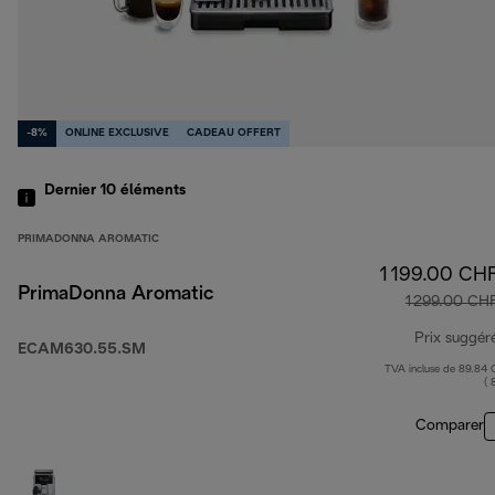
-8%
ONLINE EXCLUSIVE
CADEAU OFFERT
Dernier 10
éléments
PRIMADONNA AROMATIC
1 199.00 CH
PrimaDonna Aromatic
1 299.00 CH
Prix suggér
ECAM630.55.SM
TVA incluse de 89.84
( 
Comparer