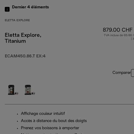
Dernier 4
éléments
ELETTA EXPLORE
879.00 CHF
Eletta Explore,
TVA incluse de 65.86
( 
Titanium
ECAM450.86.T EX:4
Comparer
Affichage couleur intuitif
Accès à distance du bout des doigts
Prenez vos boissons à emporter