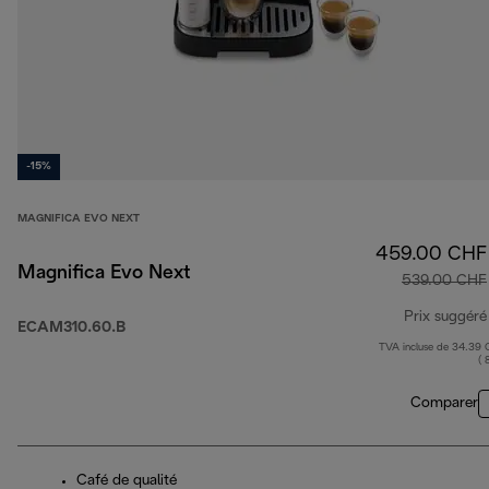
-15%
MAGNIFICA EVO NEXT
459.00 CHF
Magnifica Evo Next
539.00 CHF
Prix suggéré
ECAM310.60.B
TVA incluse de 34.39
( 
Comparer
Café de qualité