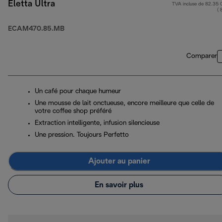
Eletta Ultra
TVA incluse de 82.35
( 
ECAM470.85.MB
Comparer
Un café pour chaque humeur
Une mousse de lait onctueuse, encore meilleure que celle de
votre coffee shop préféré
Extraction intelligente, infusion silencieuse
Une pression. Toujours Perfetto
Ajouter au panier
En savoir plus