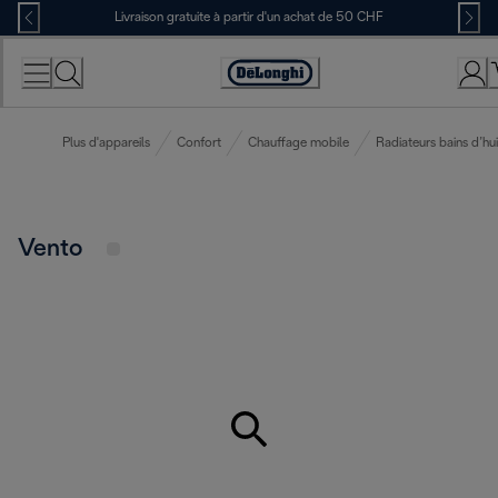
Skip
Livraison gratuite à partir d'un achat de 50 CHF
to
Content
Déclaration
d'accessibilité
Plus d'appareils
Confort
Chauffage mobile
Radiateurs bains d’hui
Vento