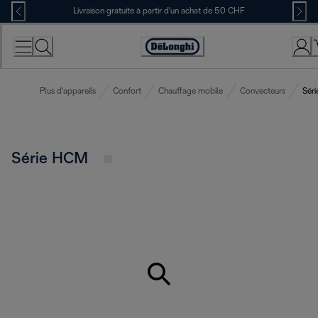
Skip
Livraison gratuite à partir d'un achat de 50 CHF
to
Content
Déclaration
d'accessibilité
Plus d'appareils
Confort
Chauffage mobile
Convecteurs
Sér
Série HCM